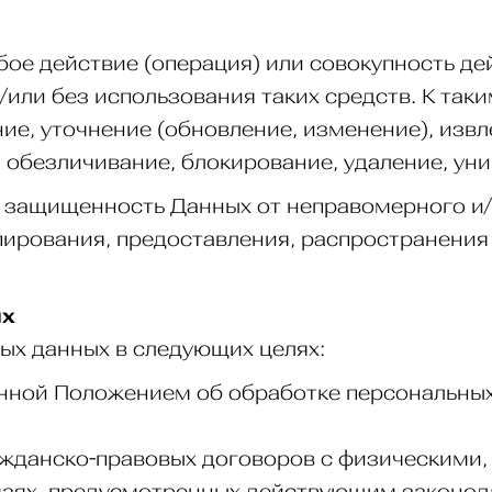
бое действие (операция) или совокупность д
или без использования таких средств. К таки
ние, уточнение (обновление, изменение), изв
, обезличивание, блокирование, удаление, ун
 защищенность Данных от неправомерного и/
пирования, предоставления, распространения
ых
ных данных в следующих целях:
нной Положением об обработке персональны
ажданско-правовых договоров с физическими
чаях, предусмотренных действующим законод