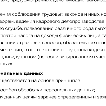
чения соблюдения трудовых законов и иных н
ворам, ведения кадрового делопроизводства,
по службе, пользования различного рода льг
уплатой налога на доходы физических лиц, а т
влении страховых взносов, обязательное пен
ментации, в соответствии с Трудовым кодек
индивидуальном (персонифицированном) учет
нных».
сональных данных
уществляется на основе принципов:
пособов обработки персональных данных;
х данных целям заранее определенным и зая