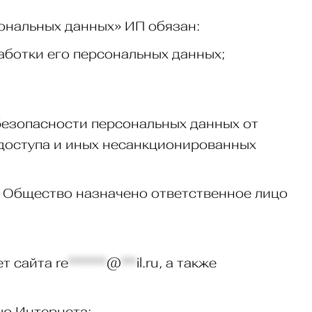
сональных данных» ИП обязан:
аботки его персональных данных;
безопасности персональных данных от
 доступа и иных несанкционированных
в Общество назначено ответственное лицо
ет сайта
re
*****
@
**
il.ru
, а также
ью Интернета: