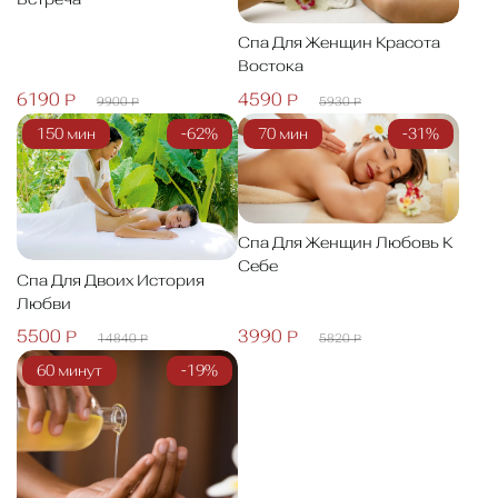
Спа Для Женщин Красота
Востока
6190 Р
4590 Р
9900 Р
5930 Р
150 мин
-62%
70 мин
-31%
Спа Для Женщин Любовь К
Себе
Спа Для Двоих История
Любви
5500 Р
3990 Р
14840 Р
5820 Р
60 минут
-19%