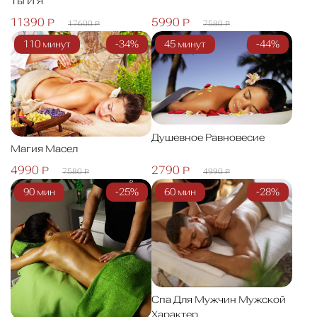
Ты И Я
11390 Р
5990 Р
17600 Р
7580 Р
110 минут
-34%
45 минут
-44%
Душевное Равновесие
Магия Масел
4990 Р
2790 Р
7580 Р
4990 Р
90 мин
-25%
60 мин
-28%
Спа Для Мужчин Мужской
Характер