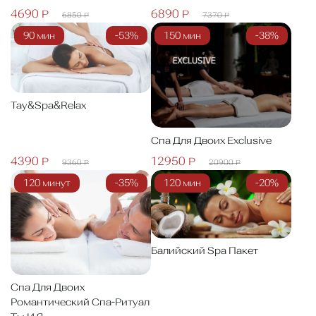
4690 Р
6890 Р
6850 Р
7370 Р
90 мин
-53%
150 мин
-38%
Tay&Spa&Relax
Спа Для Двоих Exclusive
4390 Р
12950 Р
9360 Р
20900 Р
120 минут
-35%
120 мин
-20%
Балийский Spa Пакет
Спа Для Двоих
Романтический Спа-Ритуал