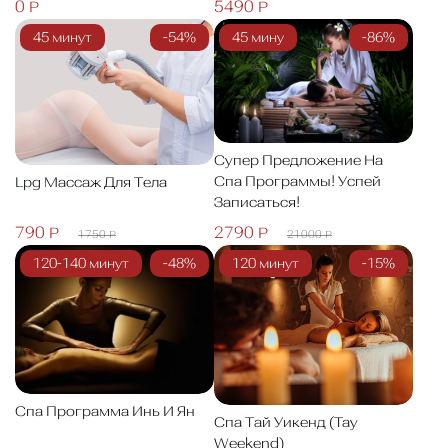
0 Р
5490 Р
45 минут
-54%
45 мину
-86%
Супер Предложение На
Спа Программы! Успей
Lpg Массаж Для Тела
Записаться!
790 Р
2790 Р
1750 Р
21000 Р
120-140 минут
-48%
120 минут
-15%
Спа Программа Инь И Ян
Спа Тай Уикенд (Tay
Weekend)