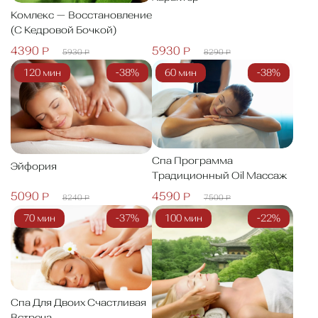
Комлекс — Восстановление
(с Кедровой Бочкой)
4390 Р
5930 Р
5930 Р
8290 Р
120 мин
-38%
60 мин
-38%
Спа Программа
Эйфория
Традиционный Oil Массаж
5090 Р
4590 Р
8240 Р
7500 Р
70 мин
-37%
100 мин
-22%
Спа Для Двоих Счастливая
Встреча