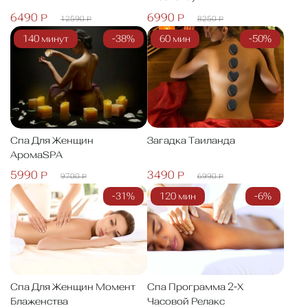
6490 Р
6990 Р
12590 Р
8250 Р
140 минут
-38%
60 мин
-50%
Загадка Таиланда
Спа Для Женщин
АромаSPA
5990 Р
3490 Р
9700 Р
6990 Р
-31%
120 мин
-6%
Спа Для Женщин Момент
Спа Программа 2-Х
Блаженства
Часовой Релакс