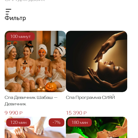
Фильтр
100 минут
Спа Девичник Шабаш —
Спа Программа СИЯЙ
Девичник
9 990 Р
15 390 Р
120 мин
-7%
180 мин