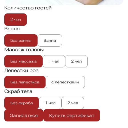
Количество гостей
2 чел
Ванна
Без ванны
Ванна
Массаж головы
Без массажа
1 чел
2 чел
Лепестки роз
Без лепестков
с лепестками
Скраб тела
Без скраба
1 чел
2 чел
Записаться
Купить сертификат