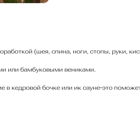
работкой (шея, спина, ноги, стопы, руки, ки
ми или бамбуковыми вениками.
е в кедровой бочке или ик сауне-это поможе